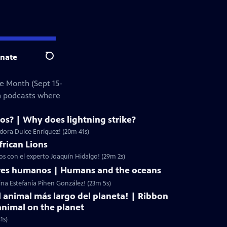
nate
Search
e Month (Sept 15-
on podcasts where
yos? | Why does lightning strike?
adora Dulce Enríquez! (20m 41s)
frican Lions
nos con el experto Joaquín Hidalgo! (29m 2s)
eres humanos | Humans and the oceans
ina Estefanía Pihen González! (23m 5s)
l animal más largo del planeta! | Ribbon
animal on the planet
1s)