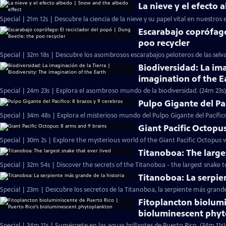
La nieve y el efecto
Special | 21m 12s | Descubre la ciencia de la nieve y su papel vital en nuestros 
Escarabajo coprófago
poo recycler
Special | 32m 18s | Descubre los asombrosos escarabajos peloteros de las selv
Biodiversidad: La ima
imagination of the E
Special | 24m 23s | Explora el asombroso mundo de la biodiversidad. (24m 23s)
Pulpo Gigante del Pac
Special | 34m 48s | Explora el misterioso mundo del Pulpo Gigante del Pacífic
Giant Pacific Octopu
Special | 30m 2s | Explore the mysterious world of the Giant Pacific Octopus w
Titanoboa: The large
Special | 32m 54s | Discover the secrets of the Titanoboa - the largest snake to
Titanoboa: La serpie
Special | 23m | Descubre los secretos de la Titanoboa, la serpiente más grand
Fitoplancton biolumi
bioluminescent phy
Special | 34m 11s | Sumérgete en las aguas brillantes de Puerto Rico. (34m 11s)