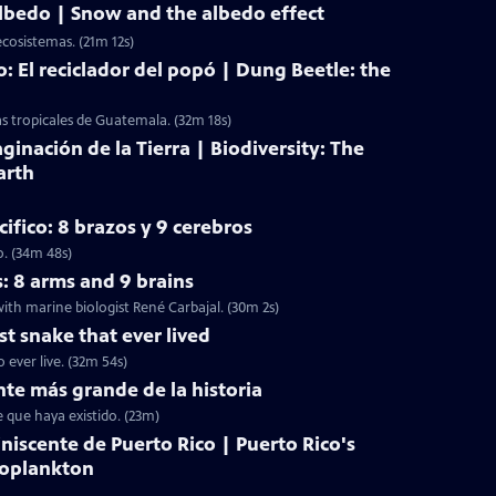
 albedo | Snow and the albedo effect
ecosistemas. (21m 12s)
: El reciclador del popó | Dung Beetle: the
as tropicales de Guatemala. (32m 18s)
ginación de la Tierra | Biodiversity: The
arth
ifico: 8 brazos y 9 cerebros
o. (34m 48s)
s: 8 arms and 9 brains
ith marine biologist René Carbajal. (30m 2s)
st snake that ever lived
 ever live. (32m 54s)
nte más grande de la historia
e que haya existido. (23m)
niscente de Puerto Rico | Puerto Rico's
toplankton