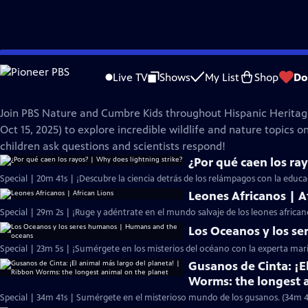
Skip
Nature
to
Live TV
Shows
My List
Shop
Do
Main
Mes de Herencia Hispana con Cumbre Kids
Content
Join PBS Nature and Cumbre Kids throughout Hispanic Heritag
Oct 15, 2025) to explore incredible wildlife and nature topics 
children ask questions and scientists respond!
¿Por qué caen los ra
Special | 20m 41s | ¡Descubre la ciencia detrás de los relámpagos con la educ
Leones Africanos | A
Special | 29m 2s | ¡Ruge y adéntrate en el mundo salvaje de los leones africa
Los Oceanos y los s
Special | 23m 5s | ¡Sumérgete en los misterios del océano con la experta mar
Gusanos de Cinta: ¡E
Worms: the longest 
Special | 34m 41s | Sumérgete en el misterioso mundo de los gusanos. (34m 4